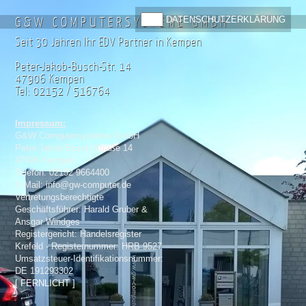
G&W COMPUTERSYSTEME GMBH
DATENSCHUTZERKLÄRUNG
Seit 30 Jahren Ihr EDV Partner in Kempen
Peter-Jakob-Busch-Str. 14
47906 Kempen
Tel: 02152 / 516764
Impressum:
G&W Computersysteme GmbH
Peter-Jakob-Busch-Straße 14
47906 Kempen
Telefon: 02152 9664400
E-Mail: info@gw-computer.de
Vertretungsberechtigte
Geschäftsführer: Harald Gruber &
Ansgar Windges
Registergericht: Handelsregister
Krefeld - Registernummer: HRB 9527
Umsatzsteuer-Identifikationsnummer:
DE 191293302
[ FERNLICHT ]